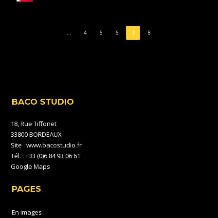
…
4
5
6
7
8
BACO STUDIO
18, Rue Tiffonet
33800 BORDEAUX
Site :
www.bacostudio.fr
Tél. : +33 (0)6 84 93 06 61
Google Maps
PAGES
En images