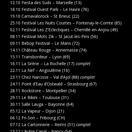
12.10 Fiesta des Suds – Marseille (13)
18.10 Festival Ouest Park – Le Havre (76)
19.10 Carnavalorock – St Brieuc (22)
25.10 Festival Les Nuits Courtes – Fontenay-le-Comte (85)
02.11 Festival Les Z’Eclectiques – Chemillé-en-Anjou (49)
08.11 Festival Mots Zik – St Jacut-les-Pins (56)
09.11 Bebop Festival – Le Mans (72)
14.11 Château Rouge – Annemasse (74)
15.11 Transbordeur – Lyon (69)
16.11 La Sirène – La Rochelle (17)
complet
22.11 La Nef – Angoulême (16)
23.11 Chez Narcisse – Val d’Ajol (88)
complet
24.11 Point d’Eau d’Ostwald – Strasbourg (67)
28.11 Rockstore – Montpellier (34)
29.11 Le Bikini – Toulouse (31)
30.11 Salle Lauga – Bayonne (64)
05.12 La Vapeur – Dijon (21)
06.12 Fri-Son – Fribourg (CH)
07.12 La Cartonnerie – Reims (51)
complet
13.12 L’Autre Canal – Nancy (54)