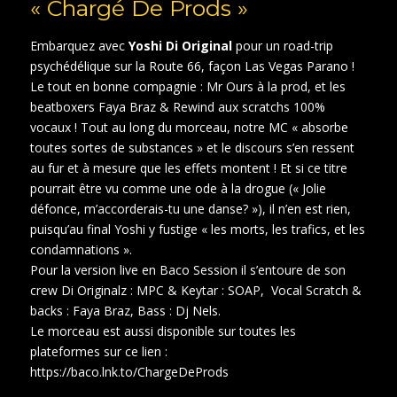
« Chargé De Prods »
Embarquez avec
Yoshi Di Original
pour un road-trip
psychédélique sur la Route 66, façon Las Vegas Parano !
Le tout en bonne compagnie : Mr Ours à la prod, et les
beatboxers Faya Braz & Rewind aux scratchs 100%
vocaux ! Tout au long du morceau, notre MC « absorbe
toutes sortes de substances » et le discours s’en ressent
au fur et à mesure que les effets montent ! Et si ce titre
pourrait être vu comme une ode à la drogue (« Jolie
défonce, m’accorderais-tu une danse? »), il n’en est rien,
puisqu’au final Yoshi y fustige « les morts, les trafics, et les
condamnations ».
Pour la version live en Baco Session il s’entoure de son
crew Di Originalz :
MPC & Keytar : SOAP,
Vocal Scratch &
backs : Faya Braz, Bass : Dj Nels.
Le morceau est aussi disponible sur toutes les
plateformes sur ce lien :
https://baco.lnk.to/ChargeDeProds