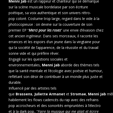
Menni Jab
est un rappeur et chanteur qui se démarque
sur la scène musicale bordelaise par son écriture
poétique, sa voix authentique et son univers rétro-
pop coloré. Costume trop large, regard dans le vide à la
photocopieuse : on devine sur la couverture de son
premier EP “
Merci pour les roses
” une envie d’évasion chez
cet ancien ingénieur. Dans ses morceaux, il raconte les
errances et les espoirs d’un jeune dans la vingtaine pour
qui la société de l’apparence, de la réussite et du travail
sonne vide et qui préfère rêver.
Engagé sur les questions sociales et
environnementales,
Menni Jab
aborde des thèmes tels
que la santé mentale et l’écologie avec poésie et humour,
reflétant son désir de contribuer à un monde plus juste et
durable.
Influencé par des artistes tels
que
Brassens
,
Juliette
Armanet
et
Stromae
,
Menni
Jab
mêl
habilement les flows cadencés du rap avec des refrains
pop accrocheurs et des sonorités empruntées à l’électro
et à la dark pop.. “
Faire la musique qui me plait et écrire