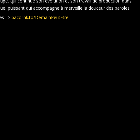
upe, qui continue son évolution et son travail de production dans
que, puissant qui accompagne à merveille la douceur des paroles.
mes =>
baco.lnk.to/DemainPeutEtre