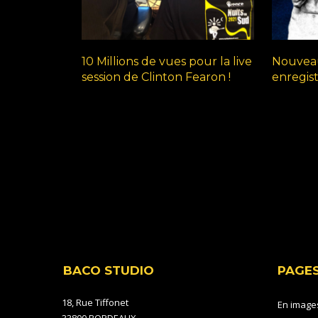
10 Millions de vues pour la live
Nouveau
session de Clinton Fearon !
enregis
BACO STUDIO
PAGE
18, Rue Tiffonet
En image
33800 BORDEAUX