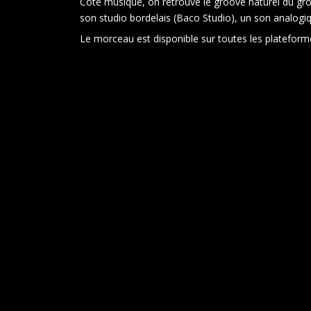
Côté musique, on retrouve le groove naturel du gro
son studio bordelais (Baco Studio), un son analogi
Le morceau est disponible sur toutes les platefor